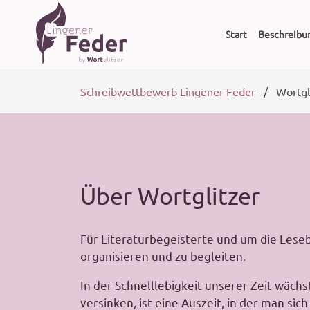
Navigation
überspringen
Start
Beschreibu
Schreibwettbewerb Lingener Feder
Wortgl
Über Wortglitzer
Für Literaturbegeisterte und um die Leseb
organisieren und zu begleiten.
In der Schnelllebigkeit unserer Zeit wächs
versinken, ist eine Auszeit, in der man sic